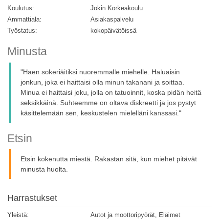
Koulutus:
Jokin Korkeakoulu
Ammattiala:
Asiakaspalvelu
Työstatus:
kokopäivätöissä
Minusta
"Haen sokeriäitiksi nuoremmalle miehelle. Haluaisin
jonkun, joka ei haittaisi olla minun takanani ja soittaa.
Minua ei haittaisi joku, jolla on tatuoinnit, koska pidän heitä
seksikkäinä. Suhteemme on oltava diskreetti ja jos pystyt
käsittelemään sen, keskustelen mielelläni kanssasi."
Etsin
Etsin kokenutta miestä. Rakastan sitä, kun miehet pitävät
minusta huolta.
Harrastukset
Yleistä:
Autot ja moottoripyörät, Eläimet