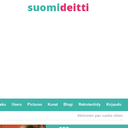
aku
Users
Pictures
Kuvat
Blogi
Rekisteröidy
Kirjaudu
Aktiivinen pari vuotta sitten.