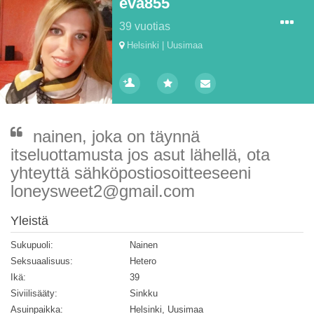
eva855
39 vuotias
Helsinki | Uusimaa
nainen, joka on täynnä
itseluottamusta jos asut lähellä, ota
yhteyttä sähköpostiosoitteeseeni
loneysweet2@gmail.com
Yleistä
Sukupuoli:
Nainen
Seksuaalisuus:
Hetero
Ikä:
39
Siviilisääty:
Sinkku
Asuinpaikka:
Helsinki, Uusimaa