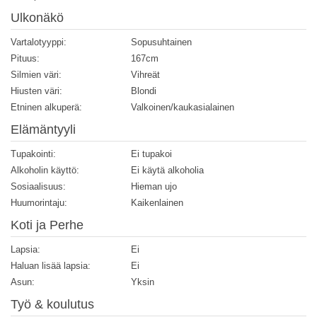
Ulkonäkö
Vartalotyyppi:
Sopusuhtainen
Pituus:
167cm
Silmien väri:
Vihreät
Hiusten väri:
Blondi
Etninen alkuperä:
Valkoinen/kaukasialainen
Elämäntyyli
Tupakointi:
Ei tupakoi
Alkoholin käyttö:
Ei käytä alkoholia
Sosiaalisuus:
Hieman ujo
Huumorintaju:
Kaikenlainen
Koti ja Perhe
Lapsia:
Ei
Haluan lisää lapsia:
Ei
Asun:
Yksin
Työ & koulutus